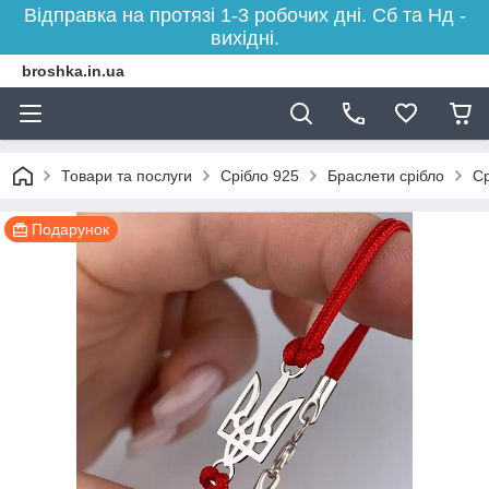
Відправка на протязі 1-3 робочих дні. Сб та Нд -
вихідні.
broshka.in.ua
Товари та послуги
Срібло 925
Браслети срібло
Ср
Подарунок