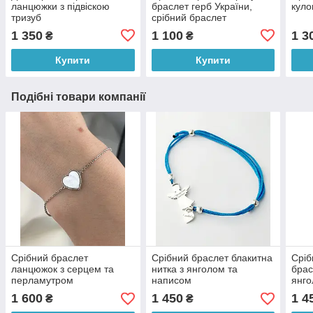
ланцюжки з підвіскою
браслет герб України,
куло
тризуб
срібний браслет
патріотична символіка
1 350
1 100
1 3
₴
₴
Купити
Купити
Подібні товари компанії
Срібний браслет
Срібний браслет блакитна
Сріб
ланцюжок з серцем та
нитка з янголом та
брас
перламутром
написом
янго
1 600
1 450
1 4
₴
₴