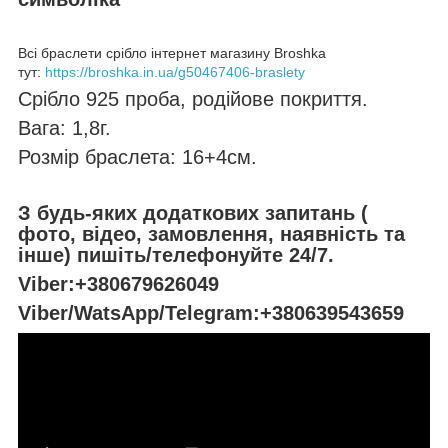
Всі браслети срібло інтернет магазину Broshka
тут:
https://broshka.in.ua/g50467406-braslety
Срібло 925 проба, родійове покриття.
Вага: 1,8г.
Розмір браслета: 16+4см.
З будь-яких додаткових запитань (
фото, відео, замовлення, наявність та
інше) пишіть/телефонуйте 24/7.
Viber:+380679626049
Viber/WatsApp/Telegram:+380639543659