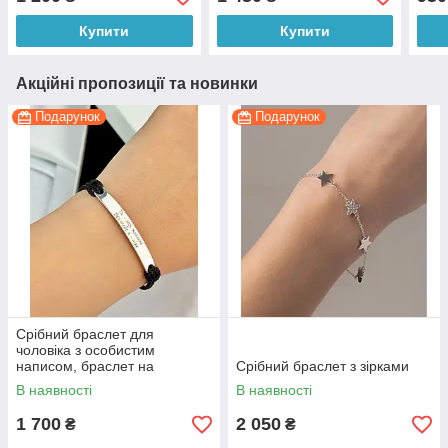
розміри
Діаметр 1.9см
патр
Купити
Купити
Акційні пропозиції та новинки
Подарунок
Подарунок
Срібний браслет для
чоловіка з особистим
написом, браслет на
Срібний браслет з зірками
чорному шнурку
В наявності
В наявності
1 700
2 050
₴
₴