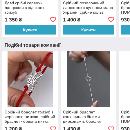
Довгі срібні сережки
Срібний позолочений
Сріб
ланцюжки з підвіскою
ланцюжок з кулоном мапа
брас
тризуб
України, срібне кольє
HOM
контур, патріотична
Укра
1 350
1 400
930
₴
₴
символіка
патр
Купити
Купити
Подібні товари компанії
Срібний браслет тризуб з
Срібний браслет
Сріб
червоною ниткою, срібний
конюшина з білими
брас
браслет червона нитка
цирконами, браслет
HOM
чоловічий та жіночий
чотирилисник зі срібла.
Укра
1 200
1 430
930
₴
₴