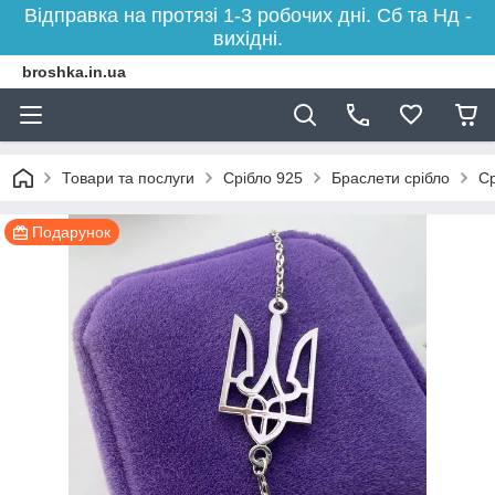
Відправка на протязі 1-3 робочих дні. Сб та Нд -
вихідні.
broshka.in.ua
Товари та послуги
Срібло 925
Браслети срібло
Ср
Подарунок