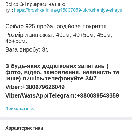
Всі срібні прикраси на шию
тут:
https://broshka.in.ua/g45807059-ukrasheniya-sheyu
Срібло 925 проба, родійове покриття.
Розмір ланцюжка: 40см, 40+5см, 45см,
45+5см.
Вага виробу: 3г.
З будь-яких додаткових запитань (
фото, відео, замовлення, наявність та
інше) пишіть/телефонуйте 24/7.
Viber:+380679626049
Viber/WatsApp/Telegram:+380639543659
Приховати
Характеристики