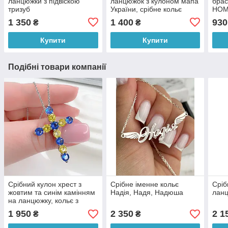
ланцюжки з підвіскою
ланцюжок з кулоном мапа
брас
тризуб
України, срібне кольє
HOM
контур, патріотична
Укра
1 350
1 400
930
₴
₴
символіка
патр
Купити
Купити
Подібні товари компанії
Срібний кулон хрест з
Срібне іменне кольє
Сріб
жовтим та синім камінням
Надія, Надя, Надюша
лан
на ланцюжку, кольє з
хрестиком срібло
1 950
2 350
2 1
₴
₴