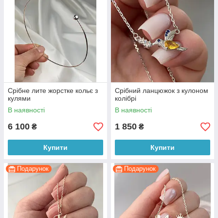
Срібне лите жорстке кольє з
Срібний ланцюжок з кулоном
кулями
колібрі
В наявності
В наявності
6 100
1 850
₴
₴
Купити
Купити
Подарунок
Подарунок