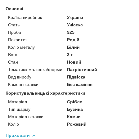
Основні
Країна виробник
Україна
Стать
Унісекс
Проба
925
Покриття
Родій
Колір металу
Білий
Вага
3 г
Стан
Новий
Тематика малюнка/форми
Патріотичний
Вид виробу
Підвіска
Камені вставки
Без каміння
Користувальницькі характеристики
Матеріал
Срібло
Тип шарму
Бусина
Матеріал вставки
Камни
Колір
Рожевий
Приховати