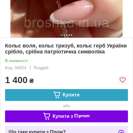
Кольє воля, кольє тризуб, кольє герб України
срібло, срібна патріотична символіка
В наявності
Код: 00824
Роздріб
1 400
₴
Купити
або
Купити з
Що таке купити з Пром?