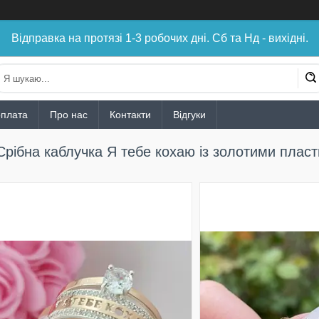
Відправка на протязі 1-3 робочих дні. Сб та Нд - вихідні.
оплата
Про нас
Контакти
Відгуки
Срібна каблучка Я тебе кохаю із золотими плас