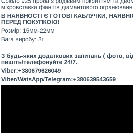
Срібло 925 проба з родієвим покриттям та дво
мікровставка фіанітів діамантового огранюванн
В НАЯВНОСТІ Є ГОТОВІ КАБЛУЧКИ, НАЯВН
ПЕРЕД ПОКУПКОЮ!
Розмір: 15мм-22мм
Вага виробу: 3г.
З будь-яких додаткових запитань ( фото, ві
пишіть/телефонуйте 24/7.
Viber:+380679626049
Viber/WatsApp/Telegram:+380639543659