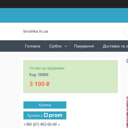
broshka.in.ua
Головна
Срібло
Пакування
Доставка та 
Готово до відправки
Код:
00868
3 100 ₴
Купити
Купити з
+380 (67) 962-60-49