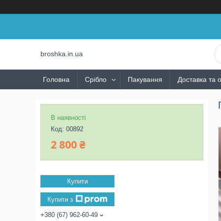
broshka.in.ua
Головна
Срібло
Пакування
Доставка та 
В наявності
Код:
00892
2 800 ₴
Купити
Купити з
+380 (67) 962-60-49