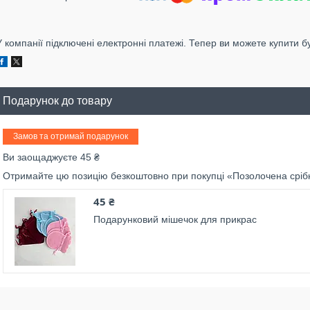
У компанії підключені електронні платежі. Тепер ви можете купити б
Подарунок до товару
Замов та отримай подарунок
Ви заощаджуєте 45 ₴
Отримайте цю позицію безкоштовно при покупці «Позолочена сріб
45 ₴
Подарунковий мішечок для прикрас