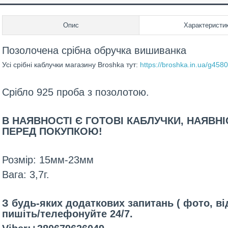
Опис
Характеристи
Позолочена срібна обручка вишиванка
Усі срібні каблучки магазину Broshka тут:
https://broshka.in.ua/g458
Срібло 925 проба з позолотою.
В НАЯВНОСТІ Є ГОТОВІ КАБЛУЧКИ, НАЯВН
ПЕРЕД ПОКУПКОЮ!
Розмір: 15мм-23мм
Вага: 3,7г.
З будь-яких додаткових запитань ( фото, ві
пишіть/телефонуйте 24/7.