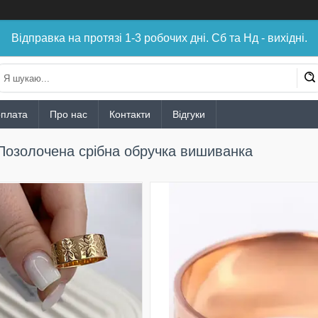
Відправка на протязі 1-3 робочих дні. Сб та Нд - вихідні.
оплата
Про нас
Контакти
Відгуки
Позолочена срібна обручка вишиванка