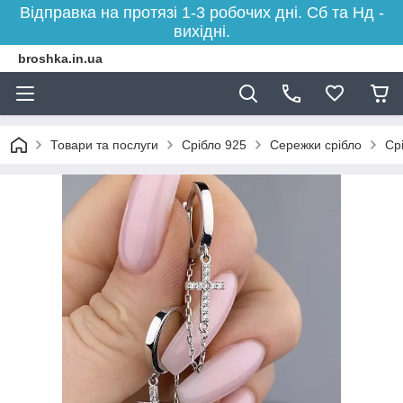
Відправка на протязі 1-3 робочих дні. Сб та Нд -
вихідні.
broshka.in.ua
Товари та послуги
Срібло 925
Сережки срібло
Ср