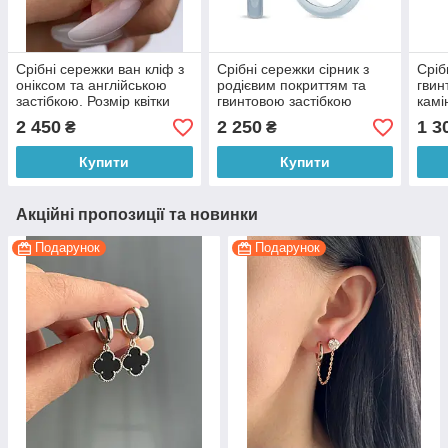
Срібні сережки ван кліф з
Срібні сережки сірник з
Сріб
оніксом та англійською
родієвим покриттям та
гвин
застібкою. Розмір квітки
гвинтовою застібкою
камі
1см
2 450
2 250
1 3
₴
₴
Купити
Купити
Акційні пропозиції та новинки
Подарунок
Подарунок