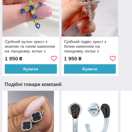
Срібний кулон хрест з
Срібний підвіс хрест з
жовтим та синім камінням
білим камінням на
на ланцюжку, кольє з
ланцюжку, кольє з
хрестиком срібло
хрестиком срібло
1 950
1 950
₴
₴
Купити
Купити
Подібні товари компанії