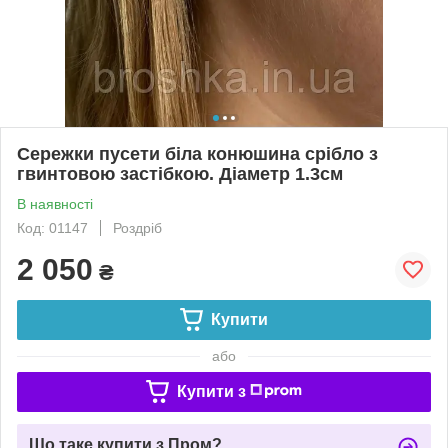
Сережки пусети біла конюшина срібло з
гвинтовою застібкою. Діаметр 1.3см
В наявності
Код: 01147
Роздріб
2 050
₴
Купити
або
Купити з
Що таке купити з Пром?