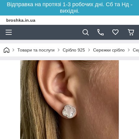
Відправка на протязі 1-3 робочих дні. Сб та Нд -
вихідні.
broshka.in.ua
Товари та послуги
Срібло 925
Сережки срібло
Се