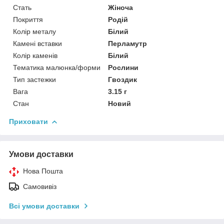
Стать
Жіноча
Покриття
Родій
Колір металу
Білий
Камені вставки
Перламутр
Колір каменів
Білий
Тематика малюнка/форми
Рослини
Тип застежки
Гвоздик
Вага
3.15 г
Стан
Новий
Приховати
Умови доставки
Нова Пошта
Самовивіз
Всі умови доставки