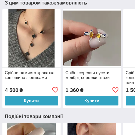
З цим товаром також замовляють
Срібне намисто краватка
Срібні сережки пусети
Сріб
конюшина з оніксами
колібрі, сережки птахи
коню
гвин
4 500
1 360
1 5
₴
₴
Купити
Купити
Подібні товари компанії