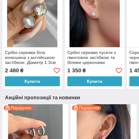
Срібні сережки біла
Срібні сережки пусети з
Сере
конюшина з англійською
гвинтовою застібкою та
чорн
застібкою. Діаметр 1.3см
білими цирконами
гвин
Діам
2 480
1 350
1 4
₴
₴
Купити
Купити
Акційні пропозиції та новинки
Подарунок
Подарунок