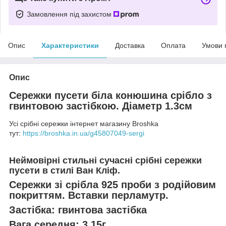
Замовлення під захистом
Опис
Характеристики
Доставка
Оплата
Умови 
Опис
Сережки пусети біла конюшина срібло з
гвинтовою застібкою. Діаметр 1.3см
Усі срібні сережки інтернет магазину Broshka
тут:
https://broshka.in.ua/g45807049-sergi
Неймовірні стильні сучасні срібні сережки
пусети в стилі Ван Кліф.
Сережки зі срібла 925 проби з родійовим
покриттям. Вставки перламутр.
Застібка: гвинтова застібка
Вага середня: 3.15г