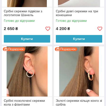
Срібні сережки підвіски з
Срібні довгі сережки на три
логотипом Шанель
конюшини
Готово до відправки
Готово до відправки
2 650
4 200
₴
₴
Купити
Купити
Подарунок
Подарунок
Срібні позолочені сережки
Золоті сережки кільця конго зі
кола з фіанітами
срібла