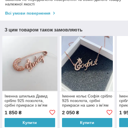
належної якості
Всі умови повернення
З цим товаром також замовляють
Іменна шпилька Давид
Іменне кольє Софія срібло
Імен
срібло 925 позолота,
925 позолота, срібні
сріб
срібні прикраси з ім'ям
прикраси на шию з ім'ям
прик
Давид
Софія
Аль
1 850
2 050
1 9
₴
₴
Купити
Купити