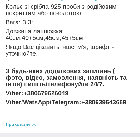
Кольє зі срібла 925 проби з родійовим
покриттям або позолотою.
Вага: 3,3г
Довжина ланцюжка:
40см,40+5см,45см,45+5см
Якщо Вас цікавить інше ім'я, шрифт -
уточнюйте.
З будь-яких додаткових запитань (
фото, відео, замовлення, наявність та
інше) пишіть/телефонуйте 24/7.
Viber:+380679626049
Viber/WatsApp/Telegram:+380639543659
Приховати