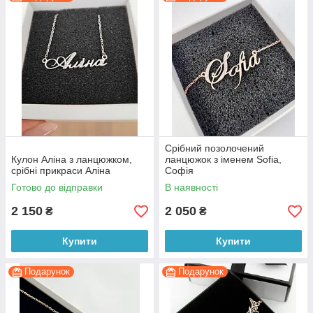
Срібний позолочений
Кулон Аліна з ланцюжком,
ланцюжок з іменем Sofia,
срібні прикраси Аліна
Софія
Готово до відправки
В наявності
2 150
2 050
₴
₴
Купити
Купити
Подарунок
Подарунок