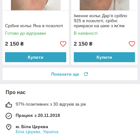
Іменне кольє Дар'я срібло
925 в позолоті, срібні
Срібне кольє Яна в позолоті
прикраси на шию з ім'ям
Дар'я, Дарина, Даша
Готово до відправки
В наявності
2 150
2 150
₴
₴
Купити
Купити
Показати ще
Про нас
97% позитивних з 30 відгуків за рік
Працює з 20.11.2018
м. Біла Церква
Біла Церква, Україна