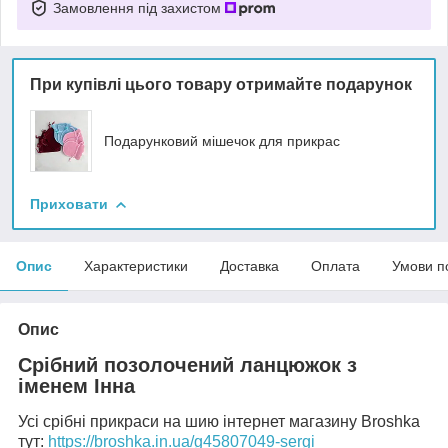
Замовлення під захистом
При купівлі цього товару отримайте подарунок
Подарунковий мішечок для прикрас
Приховати
Опис
Характеристики
Доставка
Оплата
Умови п
Опис
Срібний позолочений ланцюжок з
іменем Інна
Усі срібні прикраси на шию інтернет магазину Broshka
тут:
https://broshka.in.ua/g45807049-sergi