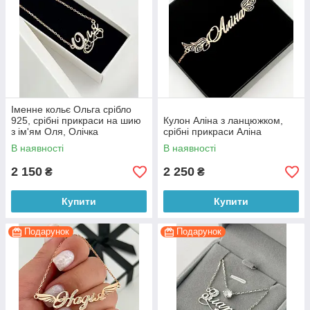
Іменне кольє Ольга срібло
925, срібні прикраси на шию
Кулон Аліна з ланцюжком,
з ім'ям Оля, Олічка
срібні прикраси Аліна
В наявності
В наявності
2 150
2 250
₴
₴
Купити
Купити
Подарунок
Подарунок