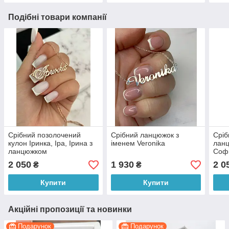
Подібні товари компанії
Срібний позолочений
Срібний ланцюжок з
Сріб
кулон Іринка, Іра, Ірина з
іменем Veronika
ланц
ланцюжком
Соф
2 050
1 930
2 0
₴
₴
Купити
Купити
Акційні пропозиції та новинки
Подарунок
Подарунок