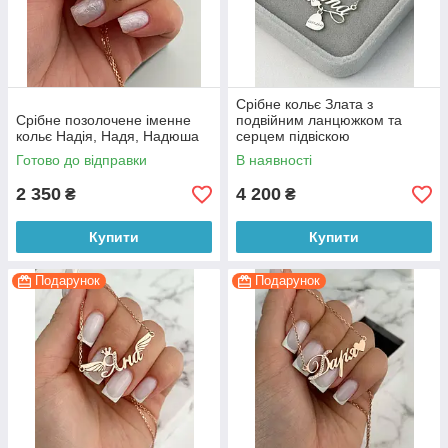
Срібне кольє Злата з
Срібне позолочене іменне
подвійним ланцюжком та
кольє Надія, Надя, Надюша
серцем підвіскою
Готово до відправки
В наявності
2 350
4 200
₴
₴
Купити
Купити
Подарунок
Подарунок