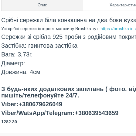
Опис
Характеристи
Срібні сережки біла конюшина на два боки вух
Усі срібні сережки інтернет магазину Broshka тут:
https://broshka.in
Сережки зі срібла 925 проби з родійовим покри
Застібка: гвинтова застібка
Вага: 3,73г.
Діаметр:
Довжина: 4см
З будь-яких додаткових запитань ( фото, ві
пишіть/телефонуйте 24/7.
Viber:+380679626049
Viber/WatsApp/Telegram:+380639543659
1282.30