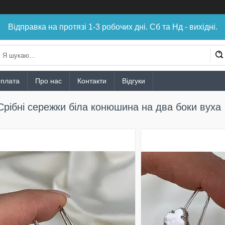
Відправка на протязі 1-3 робочих дні. Сб та Нд - вихідні.
оплата
Про нас
Контакти
Відгуки
Срібні сережки біла конюшина на два боки вуха