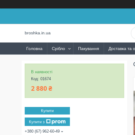
broshka.in.ua
Головна
Срібло
Пакування
Доставка та 
В наявності
Код:
01674
2 880 ₴
Купити
Купити з
+380 (67) 962-60-49