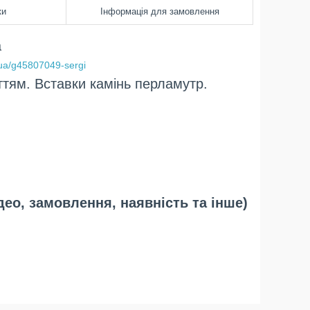
ки
Інформація для замовлення
а
.ua/g45807049-sergi
ттям. Вставки камінь перламутр.
део, замовлення, наявність та інше)