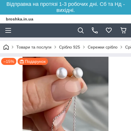
Відправка на протязі 1-3 робочих дні. Сб та Нд -
вихідні.
broshka.in.ua
Товари та послуги
Срібло 925
Сережки срібло
Ср
–15%
Подарунок