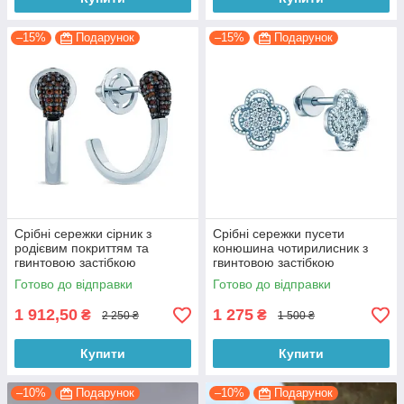
–15%
Подарунок
–15%
Подарунок
Срібні сережки сірник з
Срібні сережки пусети
родієвим покриттям та
конюшина чотирилисник з
гвинтовою застібкою
гвинтовою застібкою
Готово до відправки
Готово до відправки
1 912,50
1 275
₴
₴
2 250 ₴
1 500 ₴
Купити
Купити
–10%
Подарунок
–10%
Подарунок