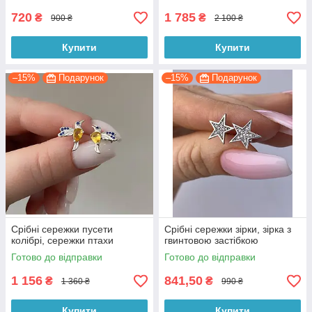
720
1 785
₴
₴
900 ₴
2 100 ₴
Купити
Купити
–15%
Подарунок
–15%
Подарунок
Срібні сережки пусети
Срібні сережки зірки, зірка з
колібрі, сережки птахи
гвинтовою застібкою
Готово до відправки
Готово до відправки
1 156
841,50
₴
₴
1 360 ₴
990 ₴
Купити
Купити