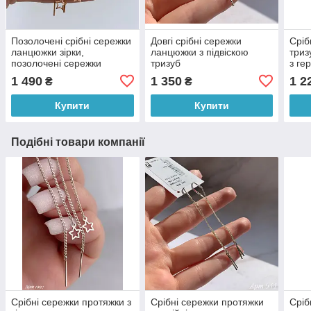
Позолочені срібні сережки
Довгі срібні сережки
Сріб
ланцюжки зірки,
ланцюжки з підвіскою
триз
позолочені сережки
тризуб
з ге
протяжки на дві сторони
триз
1 490
1 350
1 2
₴
₴
вуха із зірками
Купити
Купити
Подібні товари компанії
Срібні сережки протяжки з
Срібні сережки протяжки
Сріб