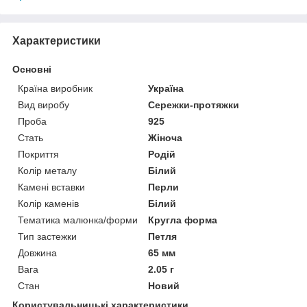
Характеристики
Основні
Країна виробник
Україна
Вид виробу
Сережки-протяжки
Проба
925
Стать
Жіноча
Покриття
Родій
Колір металу
Білий
Камені вставки
Перли
Колір каменів
Білий
Тематика малюнка/форми
Кругла форма
Тип застежки
Петля
Довжина
65 мм
Вага
2.05 г
Стан
Новий
Користувальницькі характеристики