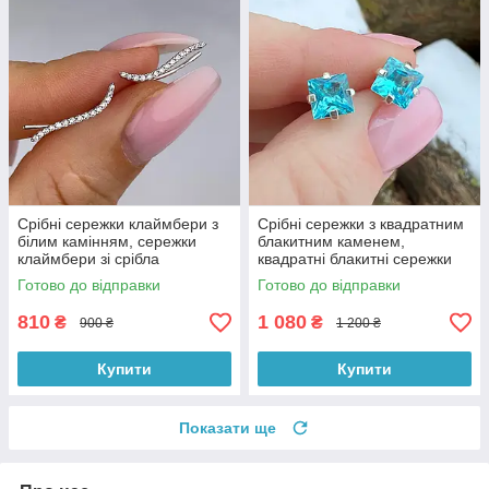
Срібні сережки клаймбери з
Срібні сережки з квадратним
білим камінням, сережки
блакитним каменем,
клаймбери зі срібла
квадратні блакитні сережки
пусети срібло
Готово до відправки
Готово до відправки
810
1 080
₴
₴
900 ₴
1 200 ₴
Купити
Купити
Показати ще