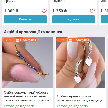
зірками
подвійні
мете
прот
1 300
1 350
1 3
₴
₴
Купити
Купити
Акційні пропозиції та новинки
–20%
Подарунок
–15%
Подарунок
Срібні сережки клаймбери з
жовто-блакитним камінням,
Срібні сережки кільця з
сережки клаймбери зі срібла
підвісками у вигляді сердець
Готово до відправки
Готово до відправки